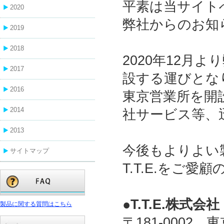
平素は当サイト
2020
弊社からのお知
2019
2018
2020年12月よ
2017
設する運びとな
2016
東京営業所を開
2014
社サービス等、
2013
今後もよりよい
サイトマップ
T.T.E.をご
●T.T.E.株式
製品に関する質問はこちら
〒181-0002 東